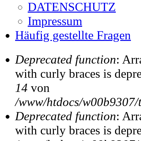
DATENSCHUTZ
Impressum
Häufig gestellte Fragen
Deprecated function
: Arr
Fehlermeldung
with curly braces is depr
14
von
/www/htdocs/w00b9307/t
Deprecated function
: Arr
with curly braces is depr