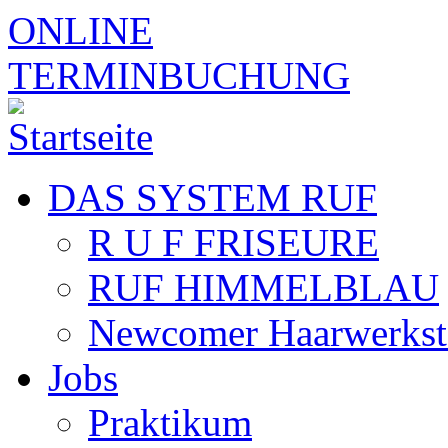
Skip to navigation
Direkt zum Inhalt
ONLINE
TERMINBUCHUNG
DAS SYSTEM RUF
R U F FRISEURE
RUF HIMMELBLAU
Newcomer Haarwerkst
Jobs
Praktikum