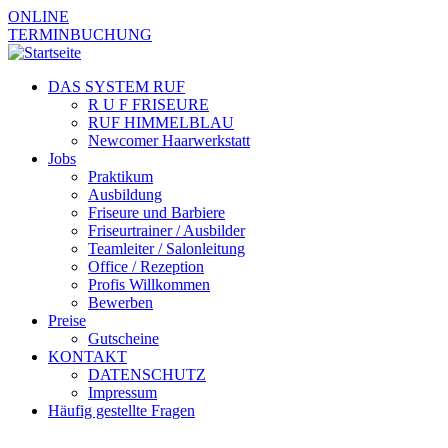
Skip to navigation
Direkt zum Inhalt
ONLINE
TERMINBUCHUNG
DAS SYSTEM RUF
R U F FRISEURE
RUF HIMMELBLAU
Newcomer Haarwerkstatt
Jobs
Praktikum
Ausbildung
Friseure und Barbiere
Friseurtrainer / Ausbilder
Teamleiter / Salonleitung
Office / Rezeption
Profis Willkommen
Bewerben
Preise
Gutscheine
KONTAKT
DATENSCHUTZ
Impressum
Häufig gestellte Fragen