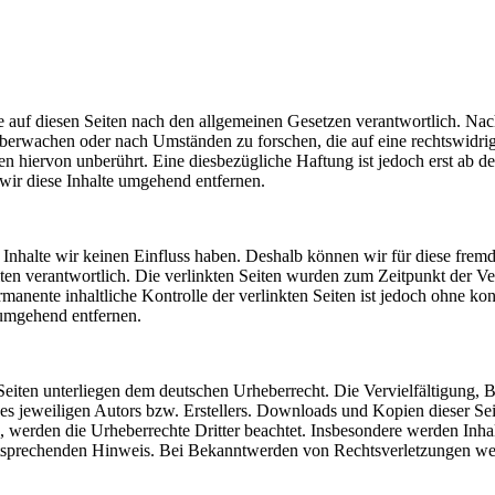
 auf diesen Seiten nach den allgemeinen Gesetzen verantwortlich. Nac
u überwachen oder nach Umständen zu forschen, die auf eine rechtswidri
 hiervon unberührt. Eine diesbezügliche Haftung ist jedoch erst ab d
ir diese Inhalte umgehend entfernen.
n Inhalte wir keinen Einfluss haben. Deshalb können wir für diese fre
 Seiten verantwortlich. Die verlinkten Seiten wurden zum Zeitpunkt der
manente inhaltliche Kontrolle der verlinkten Seiten ist jedoch ohne ko
umgehend entfernen.
n Seiten unterliegen dem deutschen Urheberrecht. Die Vervielfältigung,
 jeweiligen Autors bzw. Erstellers. Downloads und Kopien dieser Seite
n, werden die Urheberrechte Dritter beachtet. Insbesondere werden Inhal
tsprechenden Hinweis. Bei Bekanntwerden von Rechtsverletzungen wer