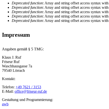
Deprecated function
: Array and string offset access syntax with
Deprecated function
: Array and string offset access syntax with
Fehlermeldung
Deprecated function
: Array and string offset access syntax with
Deprecated function
: Array and string offset access syntax with
Deprecated function
: Array and string offset access syntax with
Impressum
Angaben gemäß § 5 TMG:
Klaus J. Ruf
Friseur Ruf
Waschhausgasse 7a
79540 Lörrach
Kontakt:
Telefon:
+49 7621 / 3153
E-Mail:
office@friseur-ruf.de
Gestaltung und Programmierung:
awb